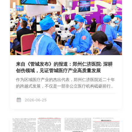
来自《管城发布》的报道：郑州仁济医院: 深耕
创伤领域，见证管城医疗产业高质量发展
作为区域医疗产业的杰出代表，郑州仁济医院近二十年
的跨越式发展，不仅是一部非公立医疗机构砥砺前行的
奋斗史，更是管城区医疗卫生服务体系不断完善、专科
能力持续攀升的生动缩影。2003年，郑州仁济医院诞
2026-06-25
生于管城，始创时仅66名员工、25张床位。历经二十
载耕耘，特别是2019年南院区启用后，医院已发展成
为建筑面积超4.6万平方米、床位700张、员工600余
名的全国首家创伤显微外科三级专科医院。这条从“小
专科”到“大品牌”的崛起之路，精准契合了国家鼓励社会