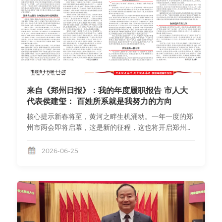
办医、发展特色专科的政策导向，也映射出管城区优化
医疗资源配置、支持优质医疗资源扩容的坚实步伐。医
院坐落于金岱科创城核心板块，毗邻郑州南站枢纽，其
地理优势与管城区前瞻性的产业布局和城市发展规划同
频共振，预示着这里将成为高端医疗健康服务的新高
地。仁济医院的核心竞争力，根植于其对显微外科技术
的极致追求与持续创新。“断指十七截再植全部成活”的
世界纪录，被载入中华百科全书和国际权威期刊；四项
来自《郑州日报》：我的年度履职报告 市人大
创全国纪录的高难度手术，不断突破生命救治的极限；
代表侯建玺： 百姓所系就是我努力的方向
从超级显微外科治疗淋巴水肿、阿尔茨海默症，到机器
核心提示新春将至，黄河之畔生机涌动。一年一度的郑
人辅助微创手术、3D打印关节置换，医院始终站在技
州市两会即将启幕，这是新的征程，这也将开启郑州新
术前沿。这背后，是以侯建玺院长为首的学科带头人深
的篇章。过去一年，广大代表委员肩负人民重托，聚焦
度参与国家级专家共识制定、荣获河南省科学技术进步
“两高四着力”，深入一线调研，积极建言献策。从科技
2026-06-25
奖的科研实力支撑，是与中国医师协会、中华医学会等
创新的脉动，到民生福祉的温度，他们架起党和政府与
顶级学术平台紧密连接的成果，更是医院设立专项科研
人民群众之间的桥梁，履职足迹印刻在城市的发展脉络
基金、打造学习型团队的制度保障。 这些成就，标志着
里。2026年是“十五五”开局之年。开局就是奋斗、起步
管城区在高度专业化、高精尖的医疗技术领域拥有了全
就要奋进。在2026年郑州市两会即将召开之际，本报
国领先、世界知名的“金字招牌”。医院的价值，不仅体
推出“开局就是奋斗 起步就要奋进·我的年度履职报告”专
现在手术刀尖的精准，更流淌在服务与奉献的细节中。
栏，邀请代表委员回顾履职历程、分享思考感悟。让我
“仁爱之心，济民普世”的价值观，贯穿于医院工作的方