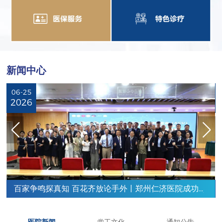
新闻中心
06-25
2026
百家争鸣探真知 百花齐放论手外丨郑州仁济医院成功举
办第六届中文手外科医师联合会（ACU）暨第十二届手
外科稷下论坛