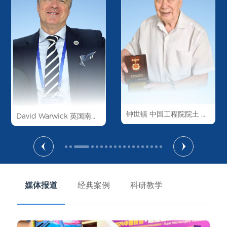
钟世镇
中国工程院院土
国际、
David Warwick
国际、特需医疗中心
英国南安普顿大学荣誉教授
国际、特需医疗中心
媒体报道
经典案例
科研教学