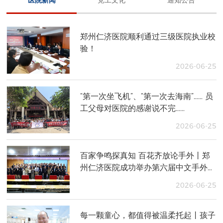
医院新闻
党工文化
通知公告
郑州仁济医院顺利通过三级医院执业校
验！
2026-06-25
“第一次坐飞机”、“第一次去海南”…… 员
工父母对医院的感谢说不完……
2026-06-25
百家争鸣探真知 百花齐放论手外丨郑
州仁济医院成功举办第六届中文手外科
医师联合会（ACU）暨第十二届手外
2026-06-25
科稷下论坛
每一颗童心，都值得被温柔托起丨孩子