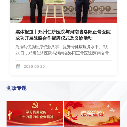
疗产业形态、完善全生命周期健康服务提供了宝贵经
重建技术创新及临床应用》项目，就是为了通过技术创
闹事件时有发生，能否考虑设立医疗责任险，以促更妥
验。在郑州市两会共商发展大计、新春展望未来之际，
新，不断提高再植手术的成功率，恢复患者的肢体功
善解决矛盾。河南是中医药的发源地，有着得天独厚的
郑州仁济医院的历程与成就，是管城区大力发展社会办
能，减轻他们的痛苦‌。同时获奖也是社会各界对医院医
发展优势。前两年，侯建玺提出了关于中医药人才建设
医、培育特色优势产业、持续优化营商环境和民生服务
疗技术实力的肯定。担当：推广技术，造福更多肢体严
与中医药发展的议案，得到了相关部门的重视并推动立
的精彩注解。它不仅仅是一家医院的成长故事，更是管
重创伤患者！郑州仁济医院是中国显微外科临床基地，
法——将于今年3月1日起施行的《郑州市中医药发展促
媒体报道丨郑州仁济医院与河南省洛阳正骨医院
城区坚持以人民健康为中心，推动医疗卫生事业高质量
同时也是中国修复重建临床技术推广基地，在创伤显微
进条例》，围绕我市中医药服务、产业发展、人才培
成功开展战略合作揭牌仪式及义诊活动
发展，奋力书写中国式现代化管城实践篇章的坚定决心
外科领域创造了“单手十七截离断”再植全部成活的经典
养、文化传承等方面作出系统规定，用法治方式促进我
与坚实步履。展望未来，依托管城区的区位优势、政策
为推动优质医疗资源共享，提升骨健康服务水平。6月
案例，这是迄今为止世界上单手离断截数最多且术后成
市中医药传承创新发展、建设中医药强市、提升人民群
支持与创新沃土，以仁济医院为代表的区域医疗产业必
26日，郑州仁济医院与河南省洛阳正骨医院(河南省骨
活并恢复使用功能的案例保持者，以及九个月患儿“肢
众健康水平，这让侯建玺颇感欣慰。这是他践行代表职
将乘风破浪，为保障人民群众健康、助力郑州国家中心
科医院)战略合作揭牌仪式在郑州仁济医院北院区成功举
体离断”再植成功、肢体损毁性创伤修复和剖宫产同台
责，推动建议落地落实的生动注脚。谈及一路走来的履
城市现代化建设贡献更大的“管城力量”。
办，并通过一系列惠民活动，让广大市民享受到了专业
2026-06-25
手术、前臂损毁离断寄养再造再植、断臂开颅：开创国
职历程，侯建玺坦言：“人大代表不仅是一份荣誉，更
便捷的骨科诊疗服务。 活动现场郑州仁济医院院长侯
内断臂再植与开颅同台手术等多个高难度技术创新案
是一份沉甸甸的责任。未来，我将持续聚焦医疗、卫生
建玺、河南省洛阳正骨协会副会长刘培建、郑州仁济医
例，刷新了国际国内多项纪录，被众多断肢患者誉为
等与老百姓生活密切相关的领域，深入了解情况，积极
院党支部书记郭涛霞、郑州仁济医院副院长丁丽、河南
“最后的希望”。本次获得河南省科学技术进步奖二等奖
建言献策，努力提升人民群众的获得感、幸福感、安全
党政专题
省洛正药业有限责任公司洛正骨健康项目总监黄梅娟等
的科研项目，侯建玺是项目主持人，参与单位除郑州仁
感。践行人民选我当代表，我当代表为人民的理想信
出席活动。揭牌仪式由郑州仁济医院副院长郭维熙主
济医院外，还包含上海市第六人民医院、上海交通大学
念。”
持。郑州仁济医院院长侯建玺致辞侯建玺院长表示，河
等，从另外一个角度，由郑州仁济医院牵头国内多家医
南省洛阳正骨医院拥有悠久的历史和深厚的文化底蕴，
疗及科研单位共同研究推进，也印证了经过20多年发
在骨科领域具有卓越的技术和丰富的经验。郑州仁济医
展，郑州仁济医院在显微外科学科领域的地位及在业内
院此次与河南省洛阳正骨医院的合作，是顺应时代发
获得的充分认可。“医疗技术的进步和创新最终目的是