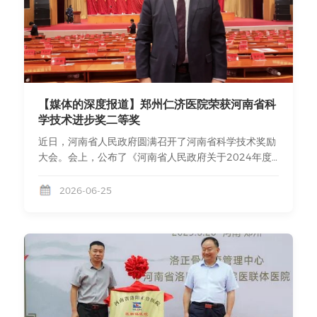
们聆听代表委员行走郑州的履职足音，不断凝聚起奋进
方面面。从春节期间院长慰问病友、病房里的生日祝
“十五五”、谱写新篇章的磅礴力量，锚定“1+2+4+N”目
福，到建立多部门随访机制、提供一站式便民服务；从
标任务体系，为奋力谱写中原大地推进中国式现代化新
驰援武汉抗疫的“逆行出征”，到长期坚持的公益救助、
篇章而不懈奋斗。“人大代表为人民”是市人大代表、郑
敬老爱老、健康科普活动；从对环卫工人的免费体检，
州仁济医院院长侯建玺的履职心声，也是他畅通民意表
到对偏远病友的家访回访……仁济医院将“亲情化服务”理
达渠道，把人大代表联络站设在医院的初心。作为一名
念落到实处，构建了和谐的医患关系，赢得了广泛的社
医疗健康领域的人大代表，侯建玺非常关心人民群众在
会赞誉，充分展现了管城区医疗机构深厚的民生情怀和
【媒体的深度报道】郑州仁济医院荣获河南省科
看病过程中遇到的急难愁盼问题，“因为职业特性，我
责任担当医院的发展，离不开人才的汇聚与培养。通过
学技术进步奖二等奖
们会见到不同年龄阶段、不同家庭情况和境遇的病人，
特聘裴国献、劳杰、秦泗河等国内顶尖专家，联合省内
近日，河南省人民政府圆满召开了河南省科学技术奖励
他们共同反映的问题就是我要着力的方向。”侯建玺在
知名学者，医院搭建了强大的技术支持网络。同时，通
大会。会上，公布了《河南省人民政府关于2024年度
医院门诊大厅设置了人大代表服务站，以便他面对面倾
过承办国际超级显微外科大赛、连续举办18届论文交流
河南省�分为：科学技术杰出贡献奖、自然科学奖、技
听群众的想法和反映的问题。“我经常听到群众反映城
赛、获批多项国家级培训基地，医院积极搭建学术交流
术发明奖、科学技术进步奖和科学技术合作奖。其中省
2026-06-25
乡居民看病医保报销门槛相比城镇职工要高很多，报销
平台，营造浓厚的科研创新氛围，不仅提升了自身团队
科学技术进步奖主要奖励在技术发明、技术开发、重大
比例也相对较低。”为进一步解决群众看病贵，看病难
水平，也为区域医疗行业输送了专业力量，助力管城区
工程建设、科学技术成果推广转化、高新技术产业化、
的问题，侯建玺今年提出关于降低65岁以上城乡居民医
形成吸引和培育高端医疗人才的良性生态。当前，郑州
社会公益、软科学研究中取得显著经济效益或者社会效
保参保老人就医负担的建议，希望让医疗资源得到更充
仁济医院正朝着“创国家级重点学科，打造仁济医疗健
益的科技项目，适当奖励基础研究、应用基础研究的优
分利用。另外，他结合群众的意见建议，并认真了解其
康集团，实现医康养结合的高端综合模式”的战略目标
秀科技项目。“此次获奖，与郑州仁济医院20多年一直
他省市的立法情况加以参考借鉴，今年还将提出几个建
迈进。这与“健康中国2030”规划纲要及郑州市、管城区
致力于显微外科领域的研究与创新有着密切关系。”郑
议：一是修订河南省医疗纠纷预防与处理的办法；二是
的发展战略高度契合。作为郑州市人大代表，侯建玺院
州仁济医院院长侯建玺表示，近年来针对肢体严重创伤
针对医疗设备使用年限“一刀切”的状况，建议分类分批
长积极履职，其带领的医院探索实践，也为丰富区域医
这一医学难题，医院启动了《肢体严重创伤再植和功能
酌情淘汰，并由质检部门定期检查；三是鉴于伤医、医